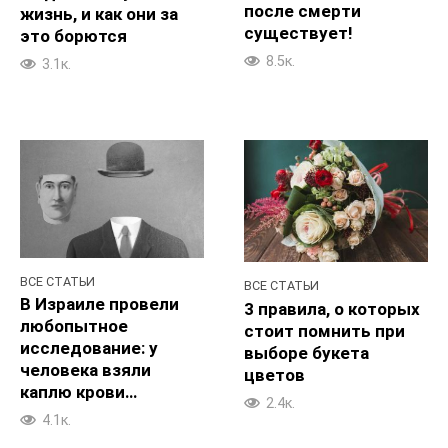
после смерти
жизнь, и как они за
существует!
это борются
8.5к.
3.1к.
ВСЕ СТАТЬИ
ВСЕ СТАТЬИ
В Израиле провели
3 правила, о которых
любопытное
стоит помнить при
исследование: у
выборе букета
человека взяли
цветов
каплю крови…
2.4к.
4.1к.