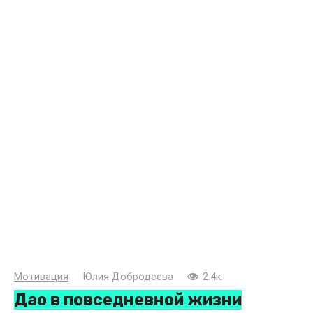
Мотивация
Юлия Добродеева
2.4к.
Дао в повседневной жизни