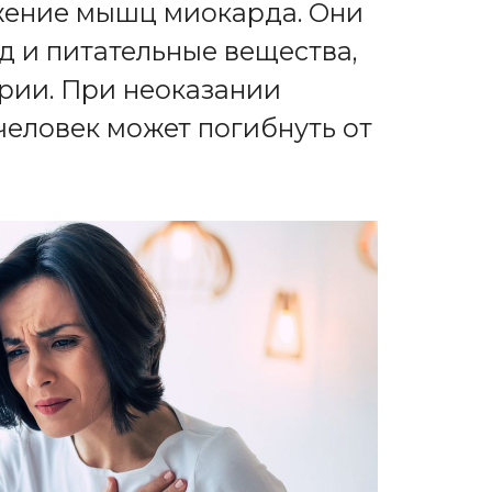
жение мышц миокарда. Они
д и питательные вещества,
рии. При неоказании
человек может погибнуть от