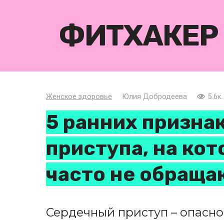
Перейти
к
ФИТХАКЕР
контенту
Женское здоровье
Юлия Добродеева
5.6к.
5 ранних призна
приступа, на ко
часто не обраща
Сердечный приступ – опасно