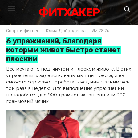
Перейти
ФИТХАКЕР
к
контенту
Спорт и фитнес
Юлия Добродеева
28.2к.
6 упражнений, благодаря
которым живот быстро станет
плоским
Все мечтают о подтянутом и плоском животе. В этих
упражнениях задействованы мышцы пресса, и вы
сможете серьезно поработать над ними, занимаясь
три раза в неделю. Для выполнения упражнений
понадобятся две 900-граммовых гантели или 900-
граммовый мячик.