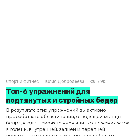
Спорт и фитнес
Юлия Добродеева
7.9к.
Топ-6 упражнений для
подтянутых и стройных бедер
В результате этих упражнений вы активно
проработаете области талии, отводящей мышцы
бедра, ягодиц, сможете уменьшить отложения жира
в голени, внутренней, задней и передней
поверхности бедра и даже сможете победить