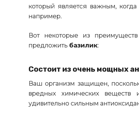
который является
важным
, когд
например.
Вот некоторые из преимуществ
предложить
базилик
:
С
остоит из очень мощных а
Ваш
организм
защищен,
посколь
вредных химических веществ 
удивительно сильным антиоксидан