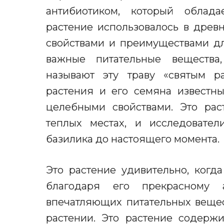
антибиотиком, который
облада
растение использовалось в древ
свойствами и преимуществами дл
важные питательные вещества
называют эту траву «
с
вятым ра
растения и его семян
а
известны
целебными свойствами. Это рас
теплых местах, и исследовате
базилика до настоящего момента.
Это растение удивительно, когд
благодаря
его
прекрасному а
впечатляющих питательных веще
растении. Это растение
содержи