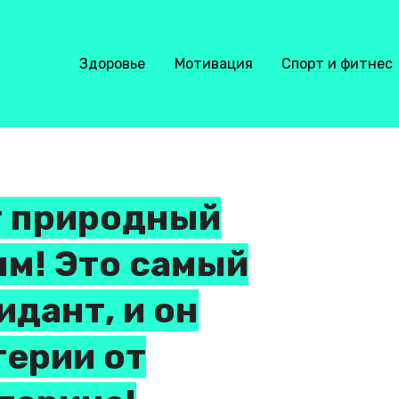
Здоровье
Мотивация
Спорт и фитнес
т природный
м! Это самый
дант, и он
терии от