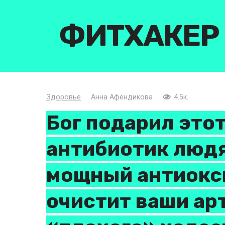
Перейти
к
ФИТХАКЕР
контенту
Здоровье
Анна Афендикова
4.5к.
Бог подарил это
антибиотик людя
мощный антиокси
очистит ваши ар