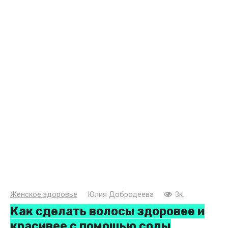
Женское здоровье
Юлия Добродеева
3к.
Как сделать волосы здоровее и
красивее с помощью соды