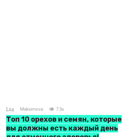
Еда
Maksimova
7.3к.
Топ 10 орехов и семян, которые
вы должны есть каждый день
для отменного здоровья!