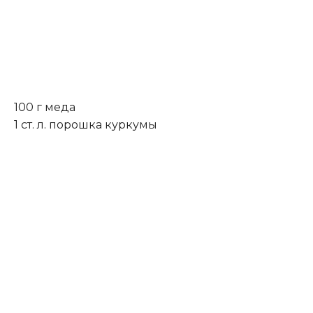
100 г меда
1 ст. л. порошка куркумы