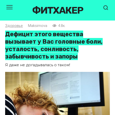
Перейти
ФИТХАКЕР
к
контенту
Здоровье
Maksimova
4.8к.
Дефицит этого вещества
вызывает у Вас головные боли,
усталость, сонливость,
забывчивость и запоры
Я даже не догадывалась о таком!