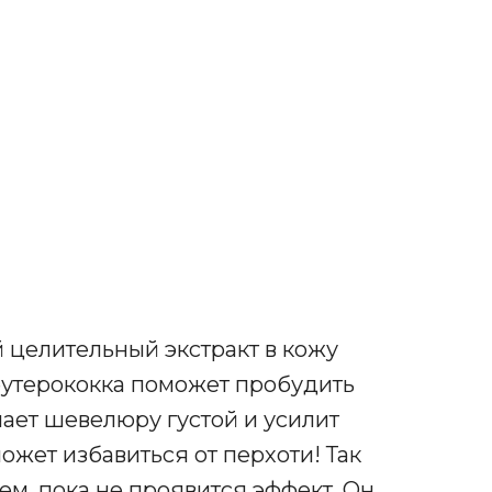
й целительный экстракт в кожу
леутерококка поможет пробудить
ает шевелюру густой и усилит
может избавиться от перхоти! Так
м, пока не проявится эффект. Он