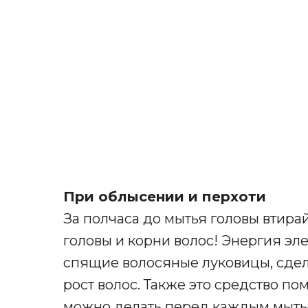
При облысении и перхоти
За полчаса до мытья головы втира
головы и корни волос! Энергия э
спящие волосяные луковицы, сдел
рост волос. Также это средство по
можно делать перед каждым мытье