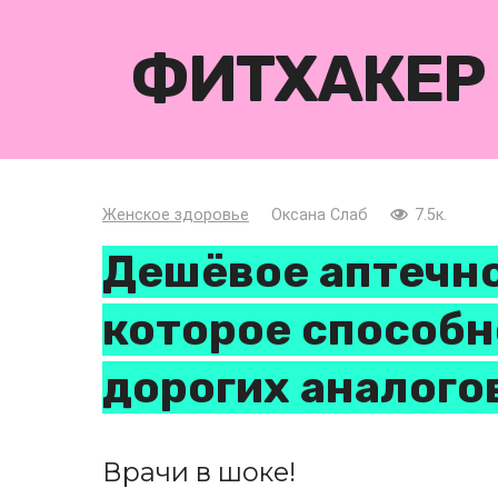
Перейти
к
ФИТХАКЕР
контенту
Женское здоровье
Оксана Слаб
7.5к.
Дешёвое аптечно
которое способн
дорогих аналого
Врачи в шоке!