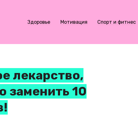
Здоровье
Мотивация
Спорт и фитнес
е лекарство,
о заменить 10
в!