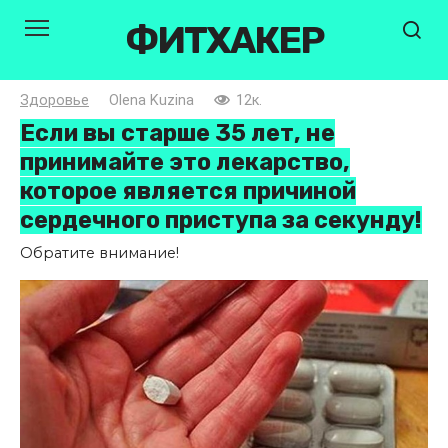
Перейти
ФИТХАКЕР
к
контенту
Здоровье
Olena Kuzina
12к.
Если вы старше 35 лет, не
принимайте это лекарство,
которое является причиной
сердечного приступа за секунду!
Обратите внимание!