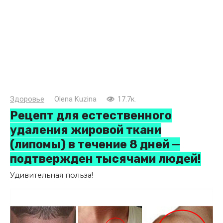
Здоровье
Olena Kuzina
17.7к.
Рецепт для естественного
удаления жировой ткани
(липомы) в течение 8 дней —
подтвержден тысячами людей!
Удивительная польза!