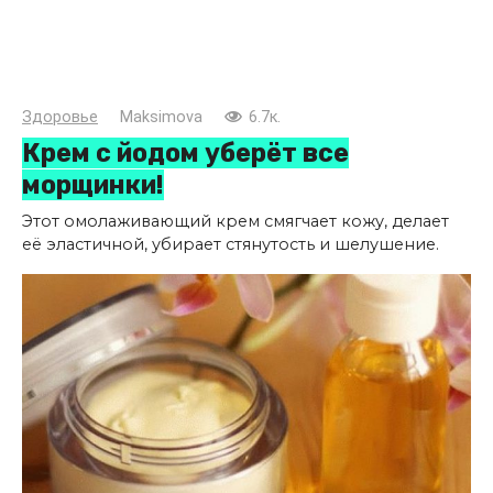
Здоровье
Maksimova
6.7к.
Крем с йодом уберёт все
морщинки!
Этот омолаживающий крем смягчает кожу, делает
её эластичной, убирает стянутость и шелушение.