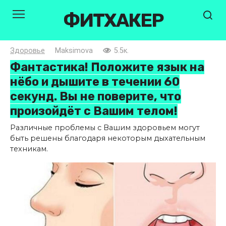
Перейти
ФИТХАКЕР
к
контенту
Здоровье
Maksimova
5.5к.
Фантастика! Положите язык на
нёбо и дышите в течении 60
секунд. Вы не поверите, что
произойдёт с Вашим телом!
Различные проблемы с Вашим здоровьем могут
быть решены благодаря некоторым дыхательным
техникам.