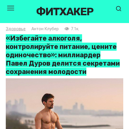
Перейти
ФИТХАКЕР
к
контенту
Здоровье
Антон Клубер
7.1к.
«Избегайте алкоголя,
контролируйте питание, цените
одиночество»: миллиардер
Павел Дуров делится секретами
сохранения молодости