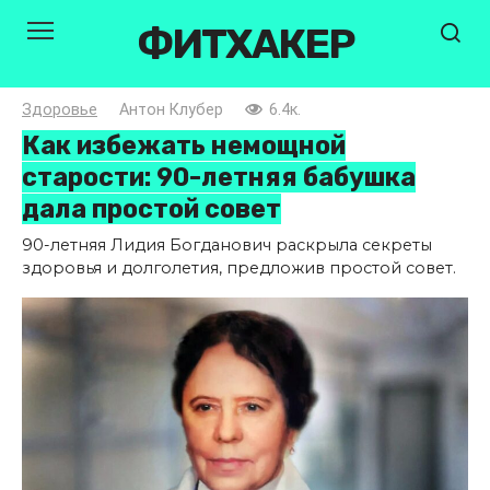
Перейти
ФИТХАКЕР
к
контенту
Здоровье
Антон Клубер
6.4к.
Как избежать немощной
старости: 90-летняя бабушка
дала простой совет
90-летняя Лидия Богданович раскрыла секреты
здоровья и долголетия, предложив простой совет.