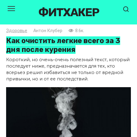
Перейти
ФИТХАКЕР
к
контенту
Здоровье
Антон Клубер
8.6к.
Как очистить легкие всего за 3
дня после курения
Короткий, но очень-очень полезный текст, который
последует ниже, предназначается для тех, кто
всерьез решил избавиться не только от вредной
привычки, но и от ее последствий.