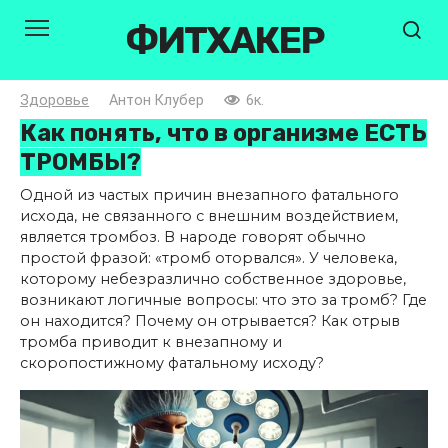
Перейти
ФИТХАКЕР
к
контенту
Здоровье
Антон Клубер
6к.
Как понять, что в организме ЕСТЬ
ТРОМБЫ?
Одной из частых причин внезапного фатального
исхода, не связанного с внешним воздействием,
является тромбоз. В народе говорят обычно
простой фразой: «тромб оторвался». У человека,
которому небезразлично собственное здоровье,
возникают логичные вопросы: что это за тромб? Где
он находится? Почему он отрывается? Как отрыв
тромба приводит к внезапному и
скоропостижному фатальному исходу?