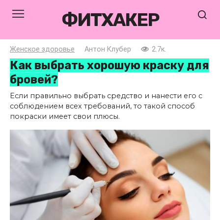
Перейти
ФИТХАКЕР
к
контенту
Женское здоровье
Антон Клубер
2.7к.
Как выбрать хорошую краску для
бровей?
Если правильно выбрать средство и нанести его с
соблюдением всех требований, то такой способ
покраски имеет свои плюсы.