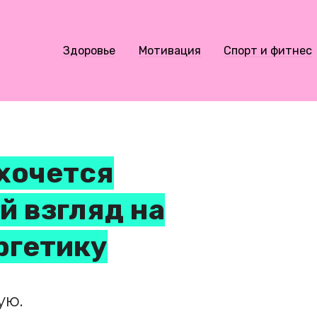
Здоровье
Мотивация
Спорт и фитнес
хочется
 взгляд на
ргетику
ую.