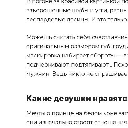
В погоне за красивой картинкой 
взъерошенные шубы и угги, рван
леопардовые лосины. И это только
Можешь считать себя счастливчико
оригинальным размером губ, груд
маскировка набирает обороты — в
подчеркивают, подтягивают… Похо
мужчин. Ведь никто не спрашивает
Какие девушки нравят
Мечты о принце на белом коне за
они изначально строят отношения 