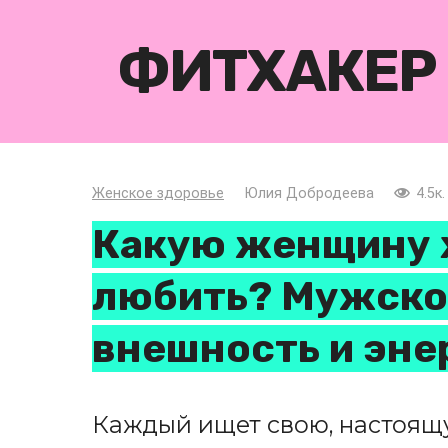
Перейти
к
ФИТХАКЕР
контенту
Женское здоровье
Юлия Добродеева
4.5к.
Какую женщину 
любить? Мужской
внешность и эне
Каждый ищет свою, настоящ