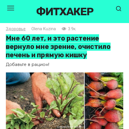
Перейти
ФИТХАКЕР
к
контенту
Здоровье
Olena Kuzina
3.9к.
Мне 60 лет, и это растение
вернуло мне зрение, очистило
печень и прямую кишку
Добавьте в рацион!