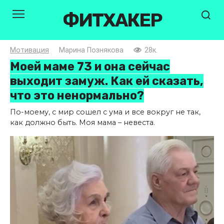
Перейти
ФИТХАКЕР
к
контенту
Мотивация
Марина Познякова
28к.
Моей маме 73 и она сейчас
выходит замуж. Как ей сказать,
что это ненормально?
По-моему, с мир сошел с ума и все вокруг не так,
как должно быть. Моя мама – невеста.