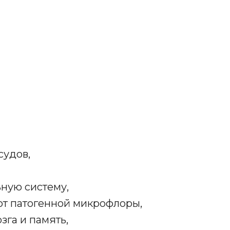
судов,
ьную систему,
от патогенной микрофлоры,
зга и память,