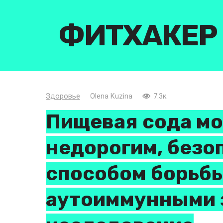
Перейти
к
ФИТХАКЕР
контенту
Здоровье
Olena Kuzina
7.3к.
Пищевая сода м
недорогим, без
способом борьбы
аутоиммунными 