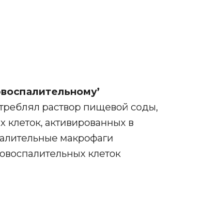
овоспалительному’
потреблял раствор пищевой соды,
 клеток, активированных в
палительные макрофаги
вовоспалительных клеток