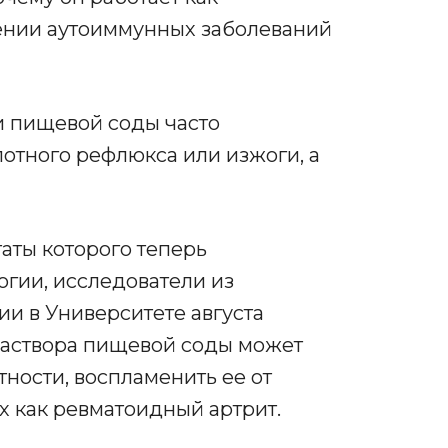
ении аутоиммунных заболеваний
и пищевой соды часто
отного рефлюкса или изжоги, а
аты которого теперь
гии, исследователи из
 в Университете августа
раствора пищевой соды может
тности, воспламенить ее от
х как ревматоидный артрит.