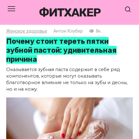
Перейти
ФИТХАКЕР
к
контенту
Женское здоровье
Антон Клубер
8к.
Почему стоит тереть пятки
зубной пастой: удивительная
причина
Оказывается зубная паста содержит в себе ряд
компонентов, которые могут оказывать
благотворное влияние не только на зубы и десны,
но и на кожу.