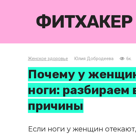
Перейти
к
ФИТХАКЕР
контенту
Женское здоровье
Юлия Добродеева
6к.
Почему у женщин
ноги: разбираем
причины
Если ноги у женщин отекают, 