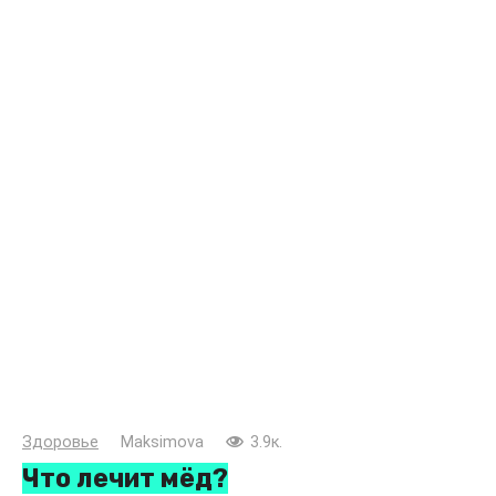
Здоровье
Maksimova
3.9к.
Что лечит мёд?