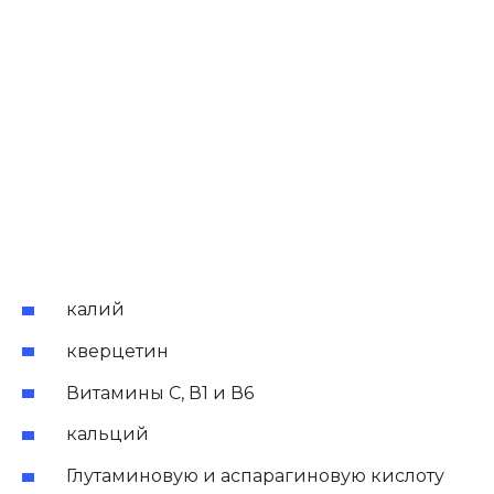
калий
кверцетин
Витамины С, В1 и В6
кальций
Глутаминовую и аспарагиновую кислоту