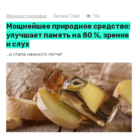
Женское здоровье
Оксана Слаб
10к.
Мощнейшее природное средство:
улучшает память на 80 %, зрение
и слух
...и стала намного легче!