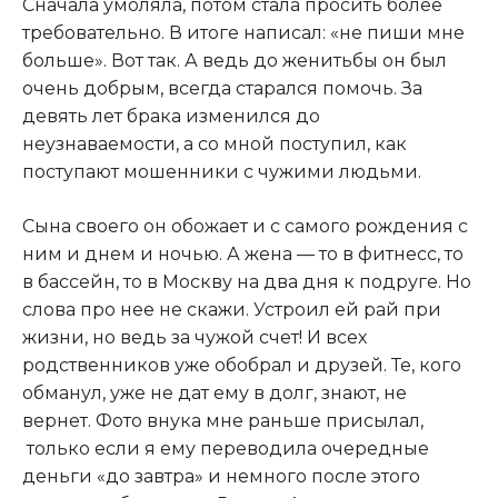
Сначала умоляла, потом стала просить более
требовательно. В итоге написал: «не пиши мне
больше». Вот так. А ведь до женитьбы он был
очень добрым, всегда старался помочь. За
девять лет брака изменился до
неузнаваемости, а со мной поступил, как
поступают мошенники с чужими людьми.
Сына своего он обожает и с самого рождения с
ним и днем и ночью. А жена — то в фитнесс, то
в бассейн, то в Москву на два дня к подруге. Но
слова про нее не скажи. Устроил ей рай при
жизни, но ведь за чужой счет! И всех
родственников уже обобрал и друзей
.
Те, кого
обманул, уже не дат ему в долг, знают, не
вернет. Фото внука мне раньше присылал,
только если я ему переводила очередные
деньги «до завтра» и немного после этого