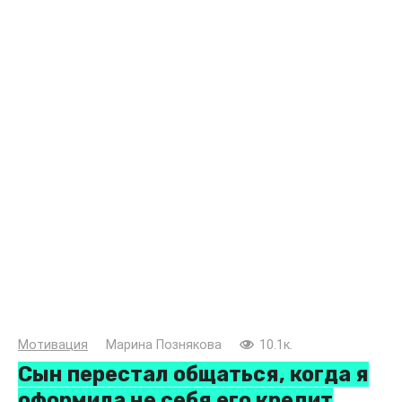
Мотивация
Марина Познякова
10.1к.
Сын перестал общаться, когда я
оформила не себя его кредит