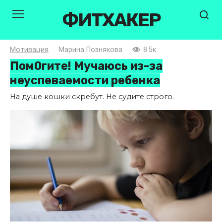
Перейти
ФИТХАКЕР
к
контенту
Мотивация
Марина Познякова
8.5к.
Пом0гите! Мучаюсь из-за
неуспеваемости ребенка
На душе кошки скребут. Не судите строго.