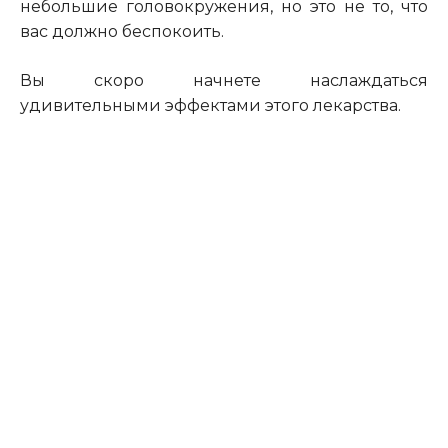
небольшие
головокруж
ения
, но это не то, что
вас должно беспокоить.
Вы
скоро начнет
е
наслаждаться
удивительны
ми
эффекта
ми
этого лекарства.