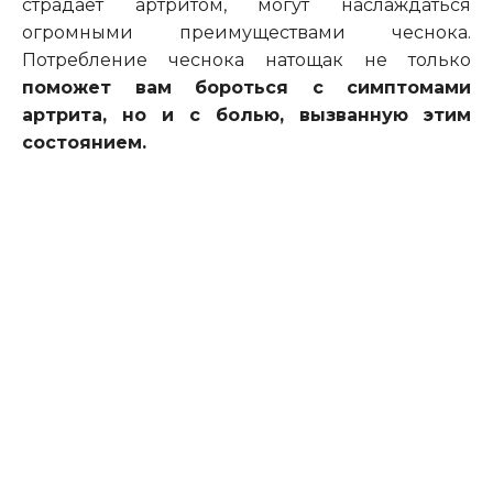
страдает артритом, могут
наслаждаться
огромны
ми
преимущества
ми
чеснока.
Потребление чеснока натощак не только
поможет вам бороться с симптомами
артрита, но и
с
болью,
вызванную этим
состоянием
.