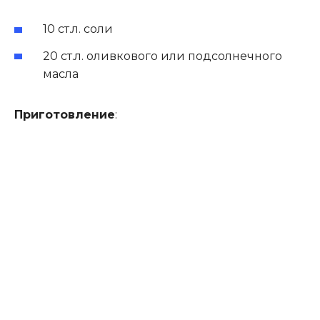
10
ст.
л. с
оли
20 ст.
л.
оливкового или подсолнечного
масла
Приготовление
: