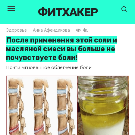
Перейти
ФИТХАКЕР
к
контенту
Здоровье
Анна Афендикова
4к.
После применения этой соли и
масляной смеси вы больше не
почувствуете боли!
Почти мгновенное облегчение боли!