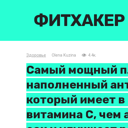
Перейти
к
ФИТХАКЕР
контенту
Здоровье
Olena Kuzina
4.4к.
Самый мощный п
наполненный ан
который имеет в
витамина С, чем