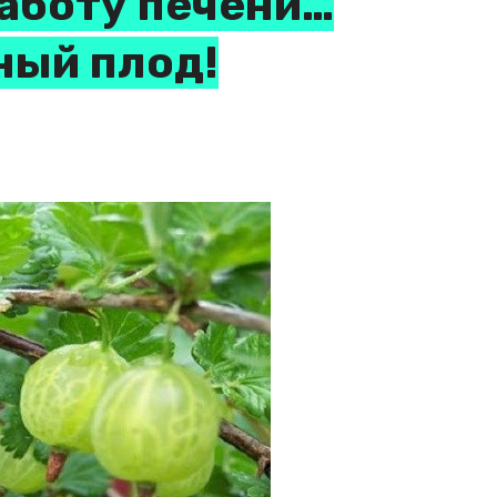
работу печени…
ный плод!