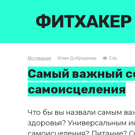
Перейти
к
ФИТХАКЕР
контенту
Мотивация
Юлия Добродеева
2.6к.
Самый важный с
самоисцеления
Что бы вы назвали самым ва
здоровья? Универсальным и
самоисцеления? Питание? С