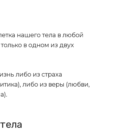
етка нашего тела в любой
только в одном из двух
знь либо из страха
ритика), либо из веры (любви,
а).
 тела