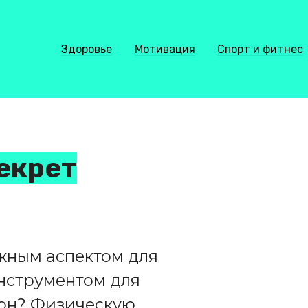
Здоровье
Мотивация
Спорт и фитнес
екрет
жным аспектом для
нструментом для
он? Физическую