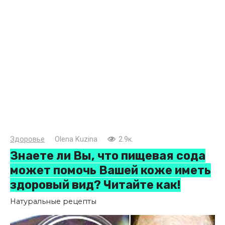
Здоровье
Olena Kuzina
2.9к.
Знаете ли Вы, что пищевая сода
может помочь Вашей коже иметь
здоровый вид? Читайте как!
Натуральные рецепты