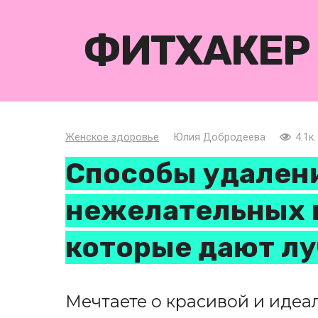
Перейти
к
ФИТХАКЕР
контенту
Женское здоровье
Юлия Добродеева
4.1к.
Способы удален
нежелательных в
которые дают лу
Мечтаете о красивой и идеа