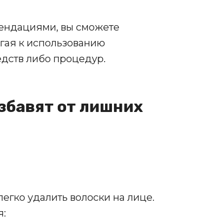
ендациями, вы сможете
егая к использованию
дств либо процедур.
избавят от лишних
егко удалить волоски на лице.
я: