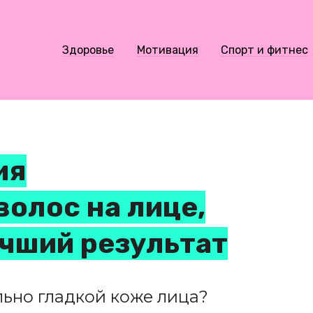
Здоровье
Мотивация
Спорт и фитнес
ия
олос на лице,
чший результат
льно гладкой коже лица?