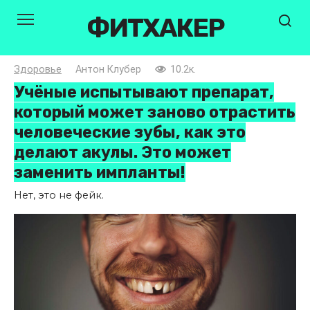
Перейти
ФИТХАКЕР
к
контенту
Здоровье
Антон Клубер
10.2к.
Учёные испытывают препарат,
который может заново отрастить
человеческие зубы, как это
делают акулы. Это может
заменить импланты!
Нет, это не фейк.