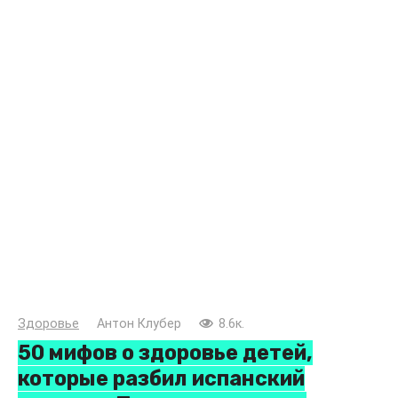
Здоровье
Антон Клубер
8.6к.
50 мифов о здоровье детей,
которые разбил испанский