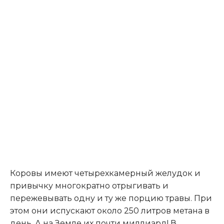
Коровы имеют четырехкамерный желудок и
привычку многократно отрыгивать и
пережевывать одну и ту же порцию травы. При
этом они испускают около 250 литров метана в
день. А на Земле их почти миллиард! В