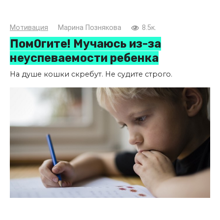
Мотивация
Марина Познякова
8.5к.
Пом0гите! Мучаюсь из-за
неуспеваемости ребенка
На душе кошки скребут. Не судите строго.