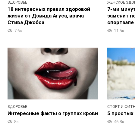
ЗДОРОВЬЕ
ЖЕНСКОЕ ЗДО
18 интересных правил здоровой
7-ми минут
жизни от Дэвида Агуса, врача
заменит п
Стива Джобса
спортзале
7.6к.
11.5к.
ЗДОРОВЬЕ
СПОРТ И ФИТ
Интересные факты о группах крови
5 простых 
8к.
46.8к.