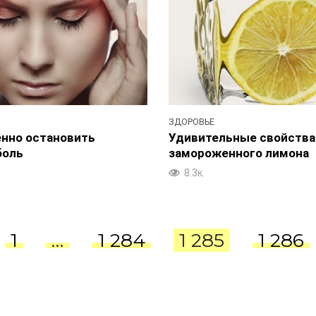
ЗДОРОВЬЕ
енно остановить
Удивительные свойства
боль
замороженного лимона
8.3к.
1
…
1 284
1 285
1 286