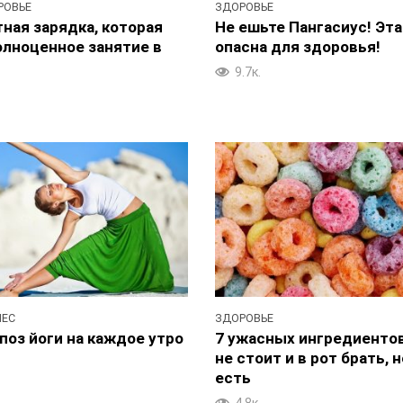
РОВЬЕ
ЗДОРОВЬЕ
ная зарядка, которая
Не ешьте Пангасиус! Эт
олноценное занятие в
опасна для здоровья!
9.7к.
НЕС
ЗДОРОВЬЕ
поз йоги на каждое утро
7 ужасных ингредиентов
не стоит и в рот брать, н
есть