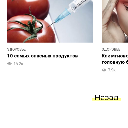
ЗДОРОВЬЕ
ЗДОРОВЬЕ
10 самых опасных продуктов
Как мгнов
головную 
15.2к.
7.9к.
Пагинация
Назад
записей