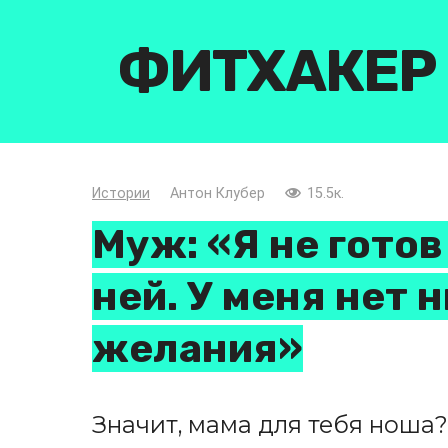
Перейти
к
ФИТХАКЕР
контенту
Истории
Антон Клубер
15.5к.
Муж: «Я не готов
ней. У меня нет 
желания»
Значит, мама для тебя ноша?