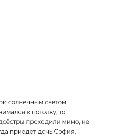
той солнечным светом
имался к потолку, то
едсёстры проходили мимо, не
гда приедет дочь София,