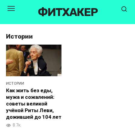
Перейти
ФИТХАКЕР
к
контенту
Истории
ИСТОРИИ
Как жить без еды,
мужа и сожалений:
советы великой
учёной Риты Леви,
дожившей до 104 лет
8.7к.